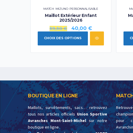
MATCH
,
MIZUNO
,
PERSONNALISABLE
M
Maillot Extérieur Enfant
Ma
2025/2026
40,00
€
59,50
€
CHOIX DES OPTIONS
C
BOUTIQUE EN LIGNE
MATCH
Maillots, survêtements, sacs… retrouvez
Retrouv
tous nos articles officiels
Union Sportive
championn
Avranches Mont-Saint-Michel
sur notre
pour c
boutique en ligne.
Avranchin