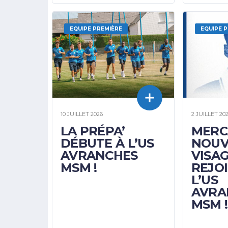
EQUIPE PREMIÈRE
EQUIPE 
10 JUILLET 2026
2 JUILLET 20
LA PRÉPA’
MERCA
DÉBUTE À L’US
NOUV
AVRANCHES
VISA
MSM !
REJO
L’US
AVRA
MSM !