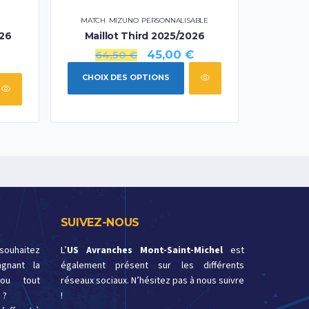
MATCH
,
MIZUNO
,
PERSONNALISABLE
026
Maillot Third 2025/2026
45,00
€
64,50
€
CHOIX DES OPTIONS
SUIVEZ-NOUS
 souhaitez
L’
US Avranches Mont-Saint-Michel
est
gnant la
également présent sur les différents
ou tout
réseaux sociaux. N’hésitez pas à nous suivre
 ?
!