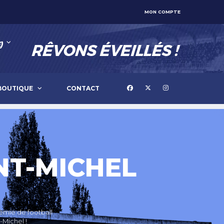
MON COMPTE
)
BOUTIQUE
CONTACT
NT-MICHEL
démie de football
-Michel !