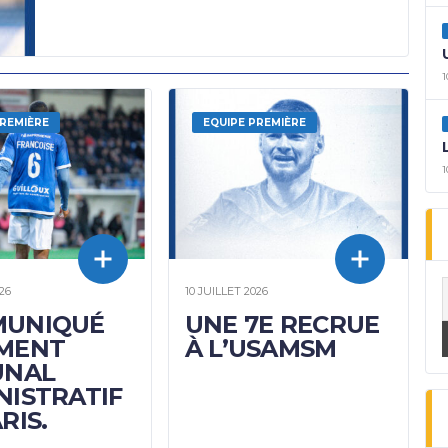
1
PREMIÈRE
EQUIPE PREMIÈRE
1
26
10 JUILLET 2026
UNIQUÉ
UNE 7E RECRUE
MENT
À L’USAMSM
UNAL
NISTRATIF
RIS.