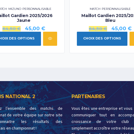
ATCH
,
MIZUNO
,
PERSONNALISABLE
MATCH
,
PERSONNALISABLE
illot Gardien 2025/2026
Maillot Gardien 2025/2
Jaune
Bleu
45,00
€
45,00
€
64,50
€
64,50
€
HOIX DES OPTIONS
CHOIX DES OPTIONS
S NATIONAL 2
PARTENAIRES
ez l’ensemble des matchs de
Vous êtes une entreprise et vous
at de votre équipe sur notre site
communiquer tout en accompa
onnaitre les résultats des
croissance de votre club 
ais en championnat !
simplement accroître votre réseau