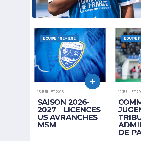
EQUIPE PREMIÈRE
EQUIPE 
15 JUILLET 2026
12 JUILLET 20
SAISON 2026-
COMM
2027 – LICENCES
JUGE
US AVRANCHES
TRIB
MSM
ADMI
DE PA