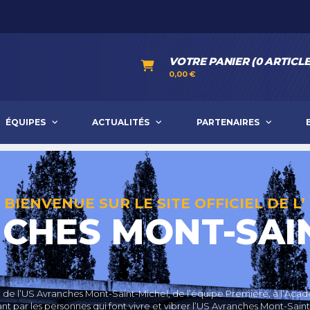
VOTRE PANIER (0 ARTICLE
0,00
€
ÉQUIPES
ACTUALITÉS
PARTENAIRES
BIENVENUE SUR LE SITE OFFICIEL DE L’
CHES MONT-SAI
té de l’US Avranches Mont-Saint-Michel, de l’équipe Première, à l’Aca
nt par les personnes qui font vivre et vibrer l’US Avranches Mont-Saint