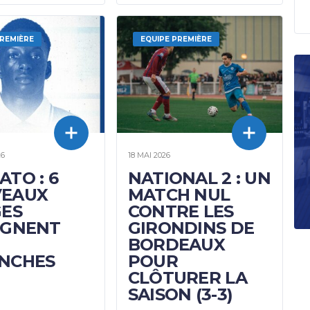
PREMIÈRE
EQUIPE PREMIÈRE
26
18 MAI 2026
TO : 6
NATIONAL 2 : UN
EAUX
MATCH NUL
GES
CONTRE LES
IGNENT
GIRONDINS DE
BORDEAUX
NCHES
POUR
CLÔTURER LA
SAISON (3-3)