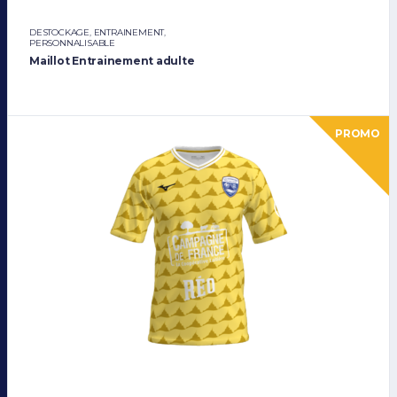
DESTOCKAGE
,
ENTRAINEMENT
,
PERSONNALISABLE
Maillot Entrainement adulte
PROMO