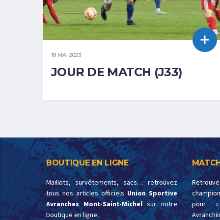
19 MAI 2023
JOUR DE MATCH (J33)
BOUTIQUE EN LIGNE
MATCH
Maillots, survêtements, sacs… retrouvez
Retrouv
tous nos articles officiels
Union Sportive
championn
Avranches Mont-Saint-Michel
sur notre
pour c
boutique en ligne.
Avranchin