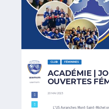
CLUB
FÉMININES
ACADÉMIE | J
usamsm
OUVERTES FÉMI
usamsm
20 MAI 2023
L’US Avranches Mont-Saint-Michel or