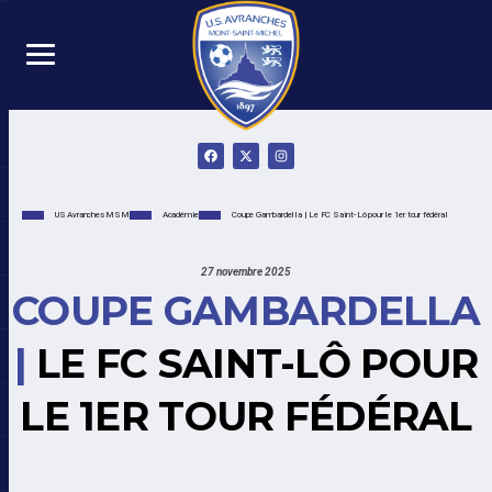
US Avranches MSM
Académie
Coupe Gambardella | Le FC Saint-Lô pour le 1er tour fédéral
27 novembre 2025
COUPE GAMBARDELLA
|
LE FC SAINT-LÔ POUR
LE 1ER TOUR FÉDÉRAL