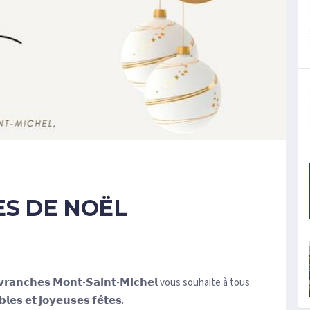
ES DE NOËL
𝗮𝗻𝗰𝗵𝗲𝘀 𝗠𝗼𝗻𝘁-𝗦𝗮𝗶𝗻𝘁-𝗠𝗶𝗰𝗵𝗲𝗹 vous souhaite à tous
𝗹𝗲𝘀 𝗲𝘁 𝗷𝗼𝘆𝗲𝘂𝘀𝗲𝘀 𝗳𝗲̂𝘁𝗲𝘀.