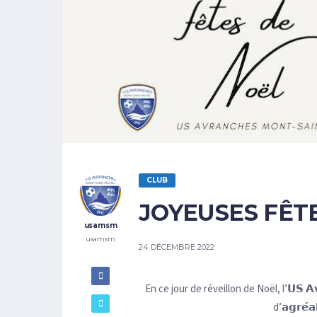
CLUB
JOYEUSES FÊT
usamsm
usamsm
24 DÉCEMBRE 2022
En ce jour de réveillon de Noël, l’𝗨𝗦 𝗔𝘃
d’𝗮𝗴𝗿𝗲́𝗮