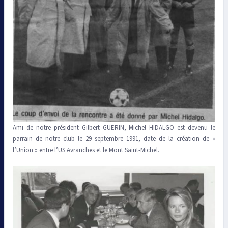
Ami de notre président Gilbert GUERIN, Michel HIDALGO est devenu le
parrain de notre club le 29 septembre 1991, date de la création de «
l’Union » entre l’US Avranches et le Mont Saint-Michel.