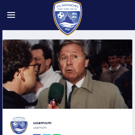
usamsm
usamsm