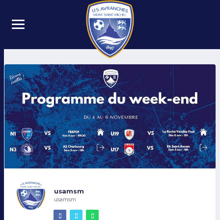
usamsm
usamsm