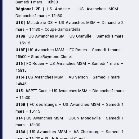
Samedi 1 mars – 18h30
Régional 2F |
US Andaine – US Avranches MSM –
Dimanche 2 mars – 12h30
U18 |
Maladrerie OS – US Avranches MSM – Dimanche 2
mars – 14h30 – Coupe Gambardella
U18B |
US Avranches MSM – US Granville – Samedi 1 mars
– 15h15
U18F |
US Avranches MSM – FC Rouen – Samedi 1 mars –
15h00 – Stade Raymond Clouet
U16 |
FC Rouen – US Avranches MSM – Samedi 1 mars –
15h15
U16F |
US Avranches MSM – AS Verson – Samedi 1 mars –
14h45
U15 |
ASPTT Caen – US Avranches MSM – Dimanche 2 mars
– 11h00
U15B |
FC des Etangs – US Avranches MSM – Samedi 1
mars – 15h15
U14 |
US Avranches MSM – USON Mondeville – Samedi 1
mars – 13h00
U13A |
US Avranches MSM – AS Cherbourg – Samedi 1
mars – 11h00 – Stade Raymond Clouet