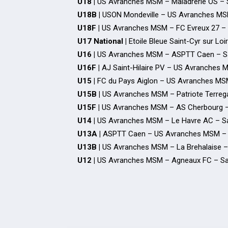
U18 |
US Avranches MSM – Maladrerie OS – 
U18B |
USON Mondeville – US Avranches MS
U18F |
US Avranches MSM – FC Evreux 27 –
U17 National |
Etoile Bleue Saint-Cyr sur 
U16 |
US Avranches MSM – ASPTT Caen – Sa
U16F |
AJ Saint-Hilaire PV – US Avranches
U15 |
FC du Pays Aiglon – US Avranches M
U15B |
US Avranches MSM – Patriote Terreg
U15F |
US Avranches MSM – AS Cherbourg –
U14 |
US Avranches MSM – Le Havre AC – S
U13A |
ASPTT Caen – US Avranches MSM – 
U13B |
US Avranches MSM – La Brehalaise 
U12 |
US Avranches MSM – Agneaux FC – Sa