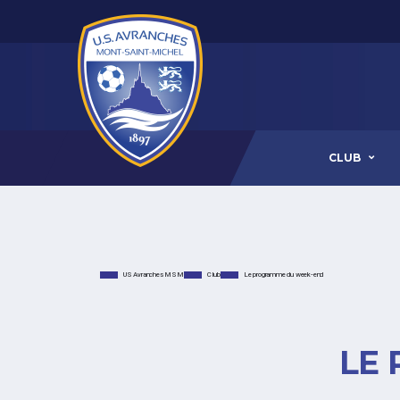
CLUB
US Avranches MSM
Club
Le programme du week-end
LE