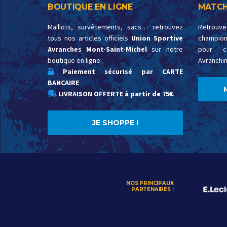
BOUTIQUE EN LIGNE
MATCH
Maillots, survêtements, sacs… retrouvez
Retrouv
tous nos articles officiels
Union Sportive
championn
Avranches Mont-Saint-Michel
sur notre
pour c
boutique en ligne.
Avranchin
Paiement sécurisé par CARTE
BANCAIRE
LIVRAISON OFFERTE à partir de 75€
.
JE SHOPPE !
NOS PRINCIPAUX
PARTENAIRES :