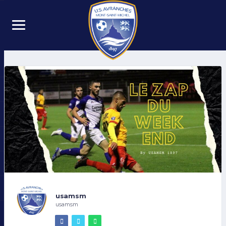
usamsm
usamsm