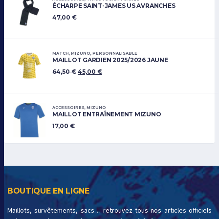
ÉCHARPE SAINT-JAMES US AVRANCHES
47,00
€
MATCH
,
MIZUNO
,
PERSONNALISABLE
MAILLOT GARDIEN 2025/2026 JAUNE
64,50
€
45,00
€
ACCESSOIRES
,
MIZUNO
MAILLOT ENTRAÎNEMENT MIZUNO
17,00
€
BOUTIQUE EN LIGNE
Maillots, survêtements, sacs… retrouvez tous nos articles officiels