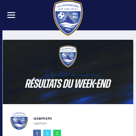
usamsm
usamsm