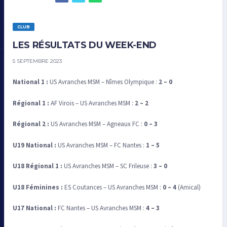
CLUB
LES RÉSULTATS DU WEEK-END
5 SEPTEMBRE 2023
National 1 :
US Avranches MSM – Nîmes Olympique :
2 – 0
Régional 1 :
AF Virois – US Avranches MSM :
2 – 2
Régional 2 :
US Avranches MSM – Agneaux FC :
0 – 3
U19 National :
US Avranches MSM – FC Nantes :
1 – 5
U18 Régional 1 :
US Avranches MSM – SC Frileuse :
3 – 0
U18 Féminines :
ES Coutances – US Avranches MSM :
0 – 4
(Amical)
U17 National :
FC Nantes – US Avranches MSM :
4 – 3