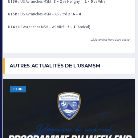
U15A :
US Avranches MSM :
3 – 2
vs Perigny |
2 – 0
vs Vitré
U15B :
US Avranches MSM – AS Vitré B :
6 – 4
U14 :
US Avranches MSM – AS Vitré :
2 – 1
(Amical)
US Avranches Mont-Saint-Michel
AUTRES ACTUALITÉS DE L'USAMSM
CLUB