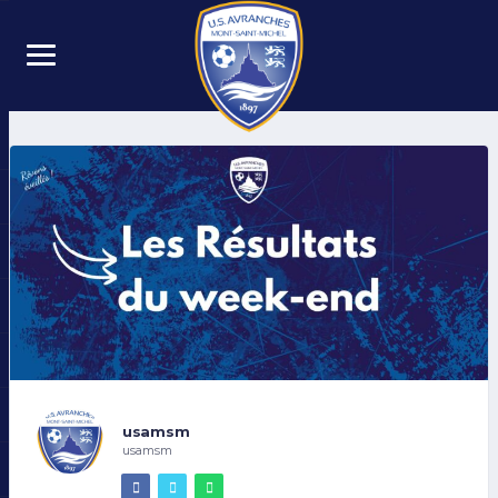
usamsm
usamsm