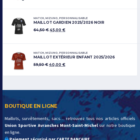
MATCH
,
MIZUNO
,
PERSONNALISABLE
MAILLOT GARDIEN 2025/2026 NOIR
64,50
€
45,00
€
MATCH
,
MIZUNO
,
PERSONNALISABLE
MAILLOT EXTÉRIEUR ENFANT 2025/2026
59,50
€
40,00
€
BOUTIQUE EN LIGNE
Maillots, survêtements, sacs… retrouvez tous nos articles officiels
Union Sportive Avranches Mont-Saint-Michel
sur notre boutique
en ligne.
Paiement sécurisé par CARTE BANCAIRE