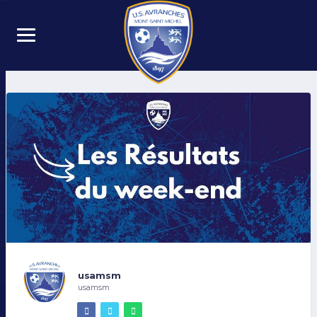
usamsm
usamsm