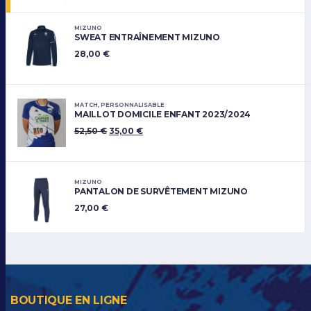
MIZUNO
SWEAT ENTRAÎNEMENT MIZUNO
28,00
€
MATCH
,
PERSONNALISABLE
MAILLOT DOMICILE ENFANT 2023/2024
52,50
€
35,00
€
MIZUNO
PANTALON DE SURVÊTEMENT MIZUNO
27,00
€
BOUTIQUE EN LIGNE