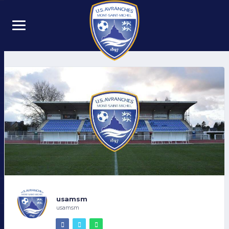
usamsm
usamsm