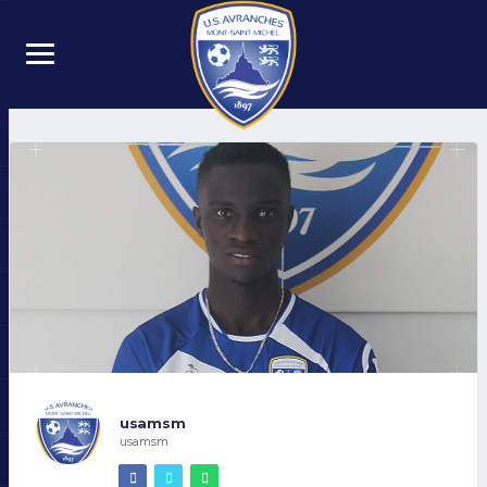
usamsm
usamsm