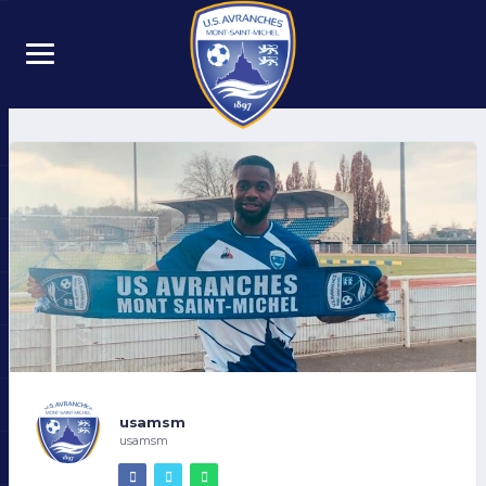
usamsm
usamsm