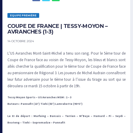
EQUIPE PREMIÈRE
COUPE DE FRANCE | TESSY-MOYON –
AVRANCHES (1-3)
14 OCTOBRE 2024
L’US Avranches Mont-Saint-Michel a tenu son rang. Pour le 5ème tour de
Coupe de France face au voisin de Tessy-Moyon, les bleus et blancs sont
allés chercher la qualification pour le 6ème tour de Coupe de France face
au pensionnaire de Régional 3. Les joueurs de Michel Audrain connaîtront
leur futur adversaire pour le 6ème tour à l’issue du tirage au sort qui se
déroulera ce mardi 15 octobre à partir de 19h.
Tessy Moyon Sports – US Avranches MSM : 1 – 3
Buteurs : Pannafit (13′) Tiehi (53′) Lamrabette (90+3′)
Le XI de départ : Marfaing – Bansais – Terrien – M’Baye – Hamard – Pi – Seydi –
Boateng – Tiehi – Sopromadze – Pannafit