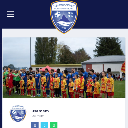
usamsm
usamsm