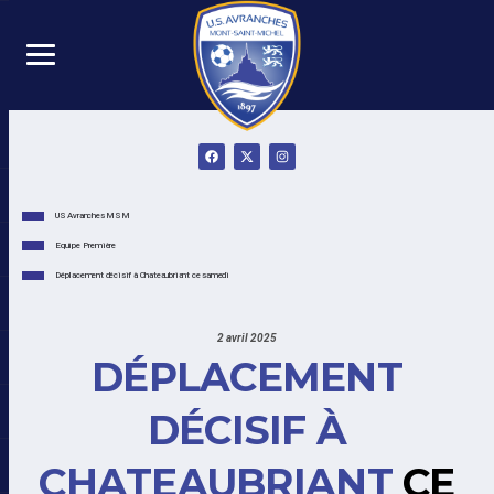
US Avranches MSM
Equipe Première
Déplacement décisif à Chateaubriant ce samedi
2 avril 2025
DÉPLACEMENT
DÉCISIF À
CHATEAUBRIANT
CE