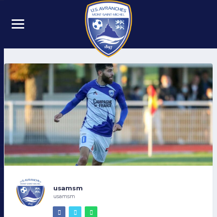
usamsm
usamsm