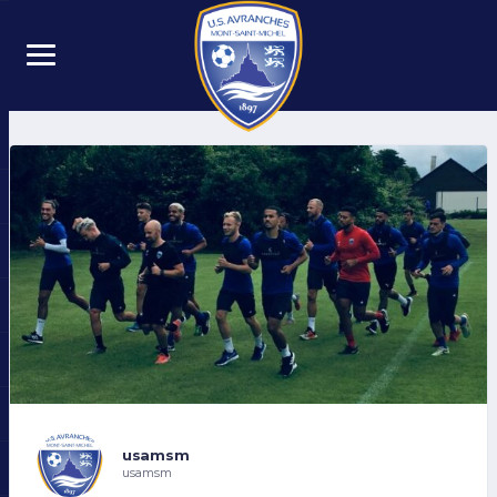
usamsm
usamsm