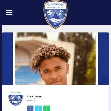
usamsm
usamsm