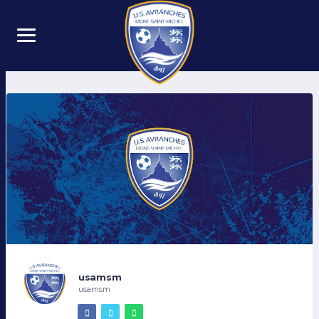
usamsm
usamsm