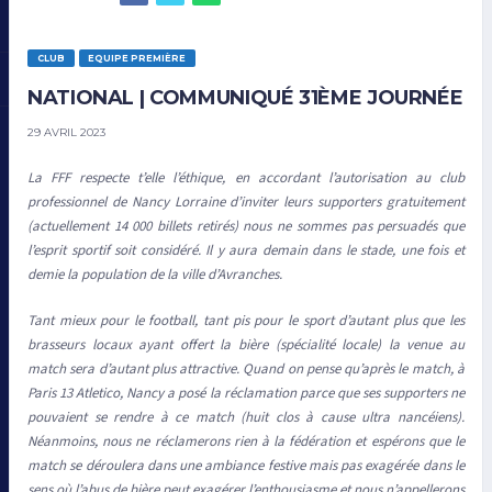
CLUB
EQUIPE PREMIÈRE
NATIONAL | COMMUNIQUÉ 31ÈME JOURNÉE
29 AVRIL 2023
La FFF respecte t’elle l’éthique, en accordant l’autorisation au club
professionnel de Nancy Lorraine d’inviter leurs supporters gratuitement
(actuellement 14 000 billets retirés) nous ne sommes pas persuadés que
l’esprit sportif soit considéré. Il y aura demain dans le stade, une fois et
demie la population de la ville d’Avranches.
Tant mieux pour le football, tant pis pour le sport d’autant plus que les
brasseurs locaux ayant offert la bière (spécialité locale) la venue au
match sera d’autant plus attractive. Quand on pense qu’après le match, à
Paris 13 Atletico, Nancy a posé la réclamation parce que ses supporters ne
pouvaient se rendre à ce match (huit clos à cause ultra nancéiens).
Néanmoins, nous ne réclamerons rien à la fédération et espérons que le
match se déroulera dans une ambiance festive mais pas exagérée dans le
sens où l’abus de bière peut exagérer l’enthousiasme et nous n’appellerons