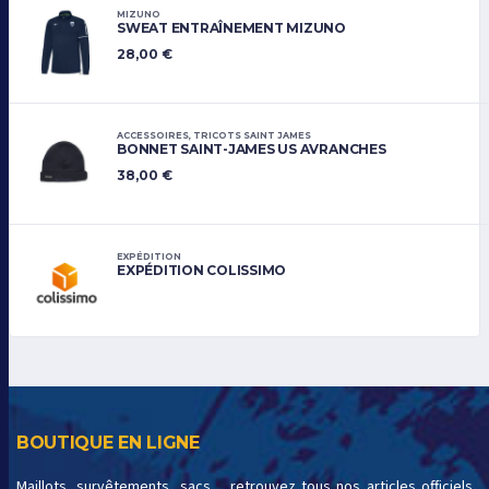
MIZUNO
SWEAT ENTRAÎNEMENT MIZUNO
28,00
€
ACCESSOIRES
,
TRICOTS SAINT JAMES
BONNET SAINT-JAMES US AVRANCHES
38,00
€
EXPÉDITION
EXPÉDITION COLISSIMO
BOUTIQUE EN LIGNE
Maillots, survêtements, sacs… retrouvez tous nos articles officiels