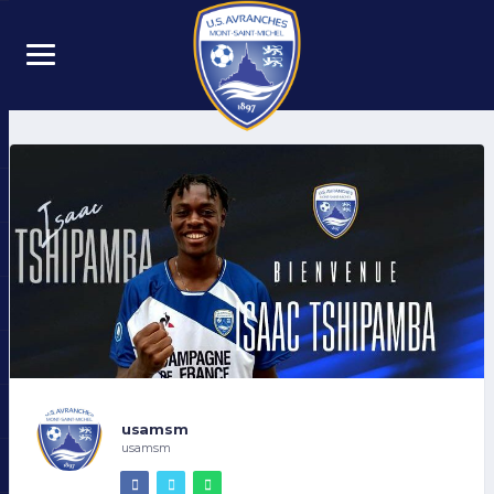
usamsm
usamsm