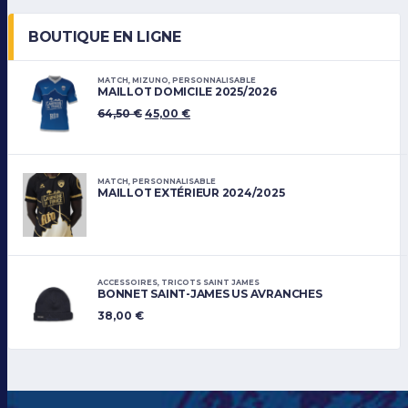
BOUTIQUE EN LIGNE
MATCH
,
MIZUNO
,
PERSONNALISABLE
MAILLOT DOMICILE 2025/2026
64,50
€
45,00
€
MATCH
,
PERSONNALISABLE
MAILLOT EXTÉRIEUR 2024/2025
ACCESSOIRES
,
TRICOTS SAINT JAMES
BONNET SAINT-JAMES US AVRANCHES
38,00
€