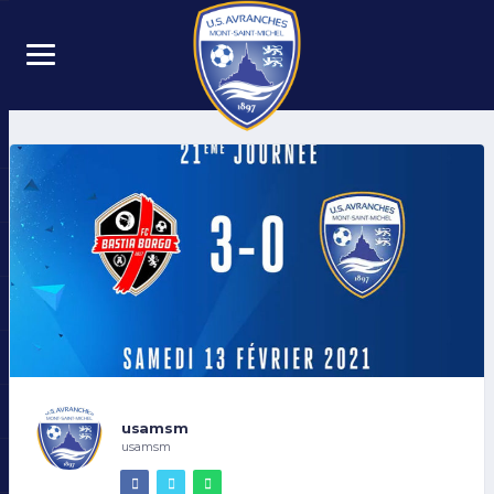
usamsm
usamsm