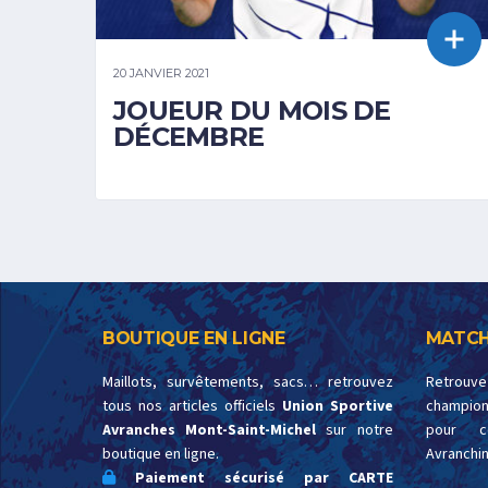
20 JANVIER 2021
JOUEUR DU MOIS DE
DÉCEMBRE
BOUTIQUE EN LIGNE
MATCH
Maillots, survêtements, sacs… retrouvez
Retrouv
tous nos articles officiels
Union Sportive
championn
Avranches Mont-Saint-Michel
sur notre
pour c
boutique en ligne.
Avranchin
Paiement sécurisé par CARTE