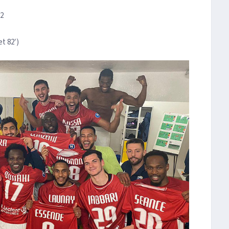
-2
t 82′)