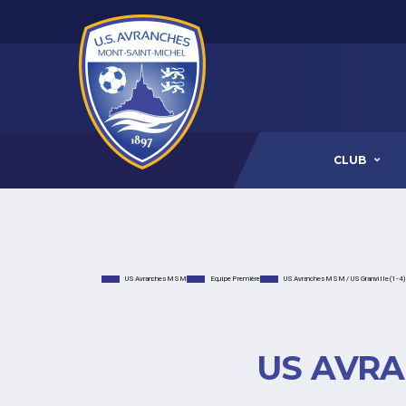
CLUB
US Avranches MSM
Equipe Première
US Avranches MSM / US Granville (1-4)
US AVR