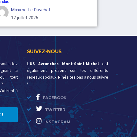
r plus
Maxime Le Duvehat
12 juillet 2026
SUIVEZ-NOUS
 souhaitez
L’
US Avranches Mont-Saint-Michel
est
gnant la
également présent sur les différents
ou tout
réseaux sociaux. N’hésitez pas à nous suivre
 ?
!
’offrent à
FACEBOOK
TWITTER
 !
INSTAGRAM