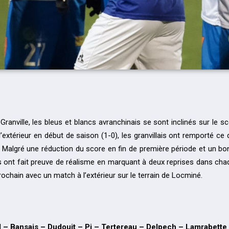
 Granville, les bleus et blancs avranchinais se sont inclinés sur le 
 l’extérieur en début de saison (1-0), les granvillais ont remporté 
es. Malgré une réduction du score en fin de première période et un 
ais ont fait preuve de réalisme en marquant à deux reprises dans c
rochain avec un match à l’extérieur sur le terrain de Locminé.
el – Bansais – Dudouit – Pi – Tertereau – Delpech – Lamrabett