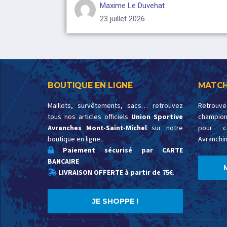
Maxime Le Duvehat
23 juillet 2026
BOUTIQUE EN LIGNE
MATCH
Maillots, survêtements, sacs… retrouvez
Retrouv
tous nos articles officiels
Union Sportive
championn
Avranches Mont-Saint-Michel
sur notre
pour c
boutique en ligne.
Avranchin
Paiement sécurisé par CARTE
BANCAIRE
LIVRAISON OFFERTE à partir de 75€
.
JE SHOPPE !