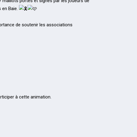
maillots portés et signés par les joueurs de
s en Baie.
portance de soutenir les associations
ticiper à cette animation.