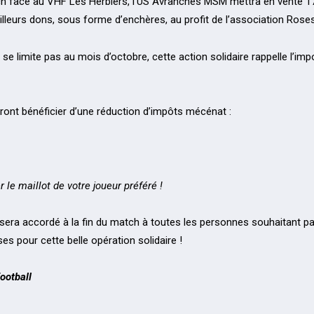
tch face au VHF Les Herbiers, l’US Avranches MSM mettra en vente 17 
meilleurs dons, sous forme d’enchères, au profit de l’association Rose
 se limite pas au mois d’octobre, cette action solidaire rappelle l’im
nt bénéficier d’une réduction d’impôts mécénat :
le maillot de votre joueur préféré !
sera accordé à la fin du match à toutes les personnes souhaitant par
pour cette belle opération solidaire !
ootball