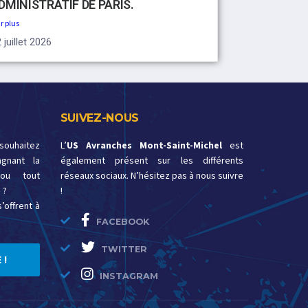
DMINISTRATIF DE PARIS.
r plus
 juillet 2026
SUIVEZ-NOUS
 souhaitez
L’
US Avranches Mont-Saint-Michel
est
gnant la
également présent sur les différents
ou tout
réseaux sociaux. N’hésitez pas à nous suivre
 ?
!
’offrent à
FACEBOOK
TWITTER
 !
INSTAGRAM