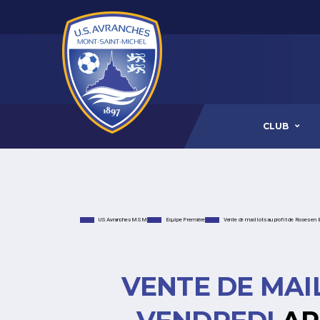
CLUB
US Avranches MSM
Equipe Première
Vente de maillots au profit de Roses en 
VENTE DE MAIL