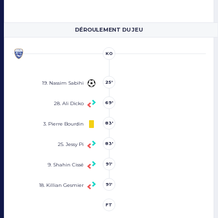
DÉROULEMENT DU JEU
KO
25'
19. Nassim Sabihi
69'
28. Ali Dicko
83'
3. Pierre Bourdin
83'
25. Jessy Pi
91'
9. Shahin Cissé
91'
18. Killian Gesmier
FT