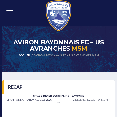
AVIRON BAYONNAIS FC – US
AVRANCHES
MSM
ACCUEIL
AVIRON BAYONNAIS FC – US AVRANCHES MSM
RECAP
STADE DIDIER DESCHAMPS - BAYONNE
CHAMPIONNAT NATIONAL 2 2025-2026
12 DÉCEMBRE 2025
19 H 30 MIN
(J13)