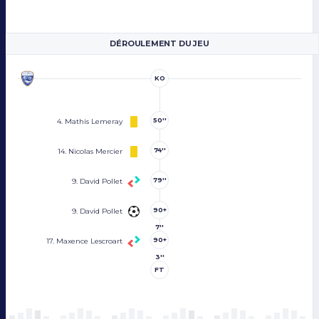
DÉROULEMENT DU JEU
KO
50''
4. Mathis Lemeray
74''
14. Nicolas Mercier
79''
9. David Pollet
90+
9. David Pollet
7''
90+
17. Maxence Lescroart
3''
FT