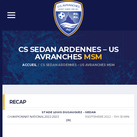
CS SEDAN ARDENNES – US
AVRANCHES
MSM
ACCUEIL
CS SEDAN ARDENNES – US AVRANCHES MSM
RECAP
STADE LOUIS DUGAUGUEZ - SEDAN
CHAMPIONNAT NATIONAL 2022-2023
9 SEPTEMBRE 2022
19 H 30 MIN
(J5)