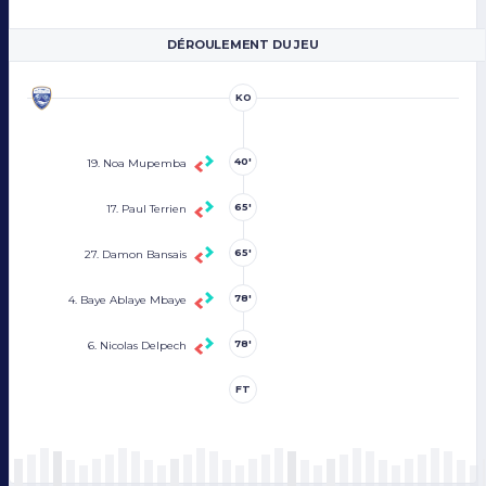
DÉROULEMENT DU JEU
KO
40'
19. Noa Mupemba
65'
17. Paul Terrien
65'
27. Damon Bansais
78'
4. Baye Ablaye Mbaye
78'
6. Nicolas Delpech
FT