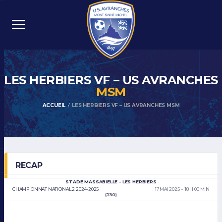
LES HERBIERS VF – US AVRANCHES
MSM
ACCUEIL
LES HERBIERS VF – US AVRANCHES MSM
RECAP
STADE MASSABIELLE - LES HERBIERS
CHAMPIONNAT NATIONAL 2 2024-2025
17 MAI 2025
18 H 00 MIN
(J30)