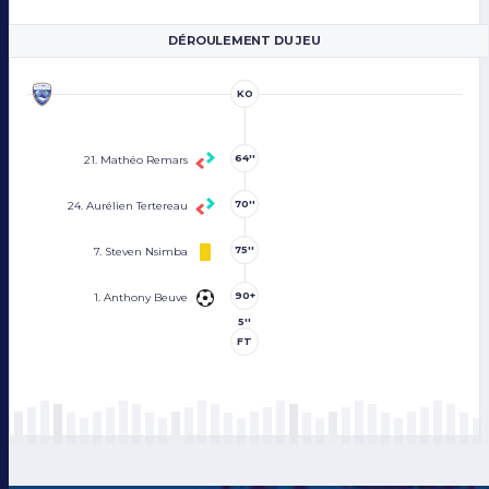
DÉROULEMENT DU JEU
KO
64''
21. Mathéo Remars
70''
24. Aurélien Tertereau
75''
7. Steven Nsimba
90+
1. Anthony Beuve
5''
FT