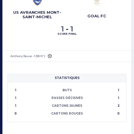
US AVRANCHES MONT-
GOAL FC
SAINT-MICHEL
1
-
1
SCORE FINAL
Anthony Beuve - 1 (90+5'')
STATISTIQUES
1
BUTS
1
1
PASSES DÉCISIVES
1
1
CARTONS JAUNES
2
0
CARTONS ROUGES
0