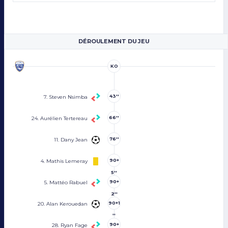
DÉROULEMENT DU JEU
KO
43''
7. Steven Nsimba
66''
24. Aurélien Tertereau
76''
11. Dany Jean
90+
4. Mathis Lemeray
5''
90+
5. Mattéo Rabuel
2''
90+1
20. Alan Kerouedan
''
90+
28. Ryan Fage