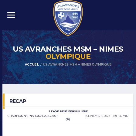
US AVRANCHES MSM – NIMES
OLYMPIQUE
ACCUEIL
US AVRANCHES MSM – NIMES OLYMPIQUE
RECAP
STADE RENÉ FENOUILLÈRE
CHAMPIONNAT NATIONAL 2023-2024
1 SEPTEMBRE 2023
19 H 30 MIN
(J4)