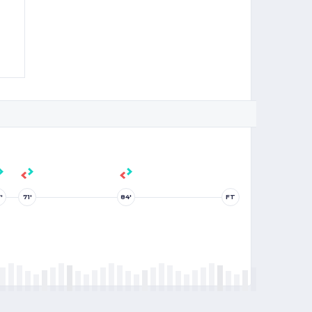
'
71'
84'
FT