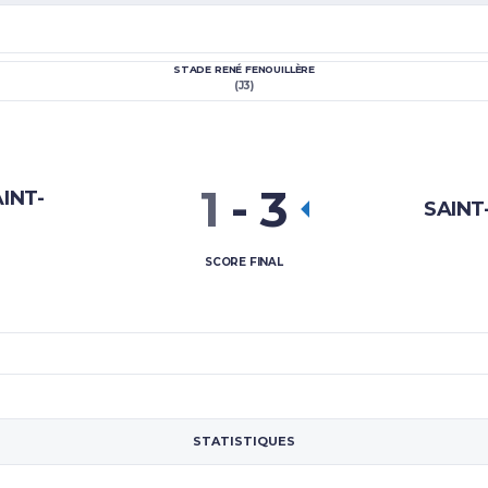
STADE RENÉ FENOUILLÈRE
(J3)
1
-
3
INT-
SAIN
SCORE FINAL
STATISTIQUES