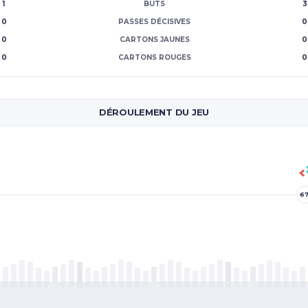
1
BUTS
3
0
PASSES DÉCISIVES
0
0
CARTONS JAUNES
0
0
CARTONS ROUGES
0
DÉROULEMENT DU JEU
67