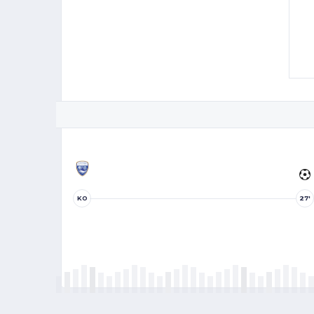
KO
27'