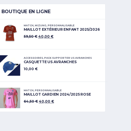
BOUTIQUE EN LIGNE
MATCH
,
MIZUNO
,
PERSONNALISABLE
MAILLOT EXTÉRIEUR ENFANT 2025/2026
59,50
€
40,00
€
ACCESSOIRES
,
PACK SUPPORTER US AVRANCHES
CASQUETTE US AVRANCHES
10,00
€
MATCH
,
PERSONNALISABLE
MAILLOT GARDIEN 2024/2025 ROSE
64,50
€
40,00
€