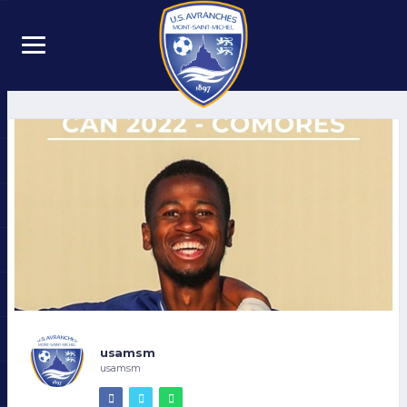
usamsm
usamsm