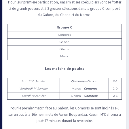
Pour leur première participation, Kassim et ses coéquipiers vont se frotter
à de grands joueurs et à 3 grosses sélections dans le groupe C composé
du Gabon, du Ghana et du Maroc !
Groupe C
Comores
Gabon
Ghana
Maroc
Les matchs de poules
Lundi 10 Janvier
Comores
– Gabon
0-1
Vendredi 14 Janvier
Maroc –
Comores
2-0
Mardi 18 Janvier
Ghana –
Comores
2-3
Pour le premier match face au Gabon, les Comores se sont inclinés 1-0
sur un but à la 16ème minute de Aaron Boupendza. Kassim M’Dahoma a
joué 77 minutes durant la rencontre.