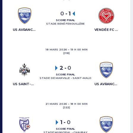
0
-
1
SCORE FINAL
STADE RENÉ FENOUILLÈRE
US AVRANCHES MONT-SAINT-MICHEL
VENDÉE FC LA ROCHE-SUR-YON
18 MARS 2026
19 H 00 MIN
(J18)
2
-
0
SCORE FINAL
STADE DE MARVILLE - SAINT-MALO
US SAINT-MALO
US AVRANCHES MONT-SAINT-MICHEL
21 MARS 2026
18 H 00 MIN
(J22)
1
-
0
SCORE FINAL
STADE MUNICIPAL - CHAURAY