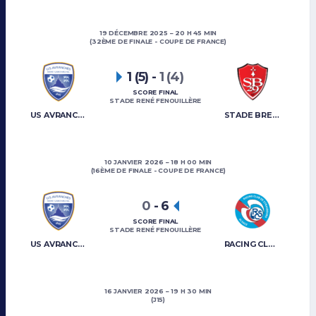
19 DÉCEMBRE 2025
20 H 45 MIN
(32ÈME DE FINALE - COUPE DE FRANCE)
1 (5)
-
1 (4)
SCORE FINAL
STADE RENÉ FENOUILLÈRE
US AVRANCHES MONT-SAINT-MICHEL
STADE BRESTOIS 29
10 JANVIER 2026
18 H 00 MIN
(16ÈME DE FINALE - COUPE DE FRANCE)
0
-
6
SCORE FINAL
STADE RENÉ FENOUILLÈRE
US AVRANCHES MONT-SAINT-MICHEL
RACING CLUB DE STRASBOURG
16 JANVIER 2026
19 H 30 MIN
(J15)