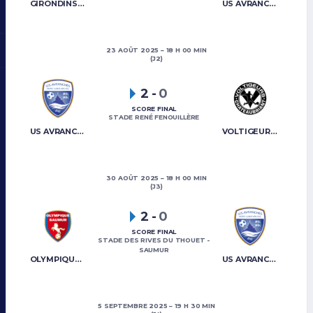
GIRONDINS DE BORDEAUX
US AVRANCHES MONT-SAINT-MICHEL
23 AOÛT 2025
18 H 00 MIN
(J2)
2
-
0
SCORE FINAL
STADE RENÉ FENOUILLÈRE
US AVRANCHES MONT-SAINT-MICHEL
VOLTIGEURS CHATEAUBRIANT
30 AOÛT 2025
18 H 00 MIN
(J3)
2
-
0
SCORE FINAL
STADE DES RIVES DU THOUET -
SAUMUR
OLYMPIQUE SAUMUR
US AVRANCHES MONT-SAINT-MICHEL
5 SEPTEMBRE 2025
19 H 30 MIN