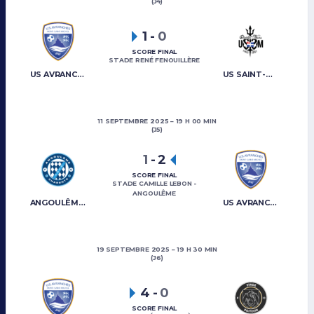
(J4)
1
-
0
SCORE FINAL
STADE RENÉ FENOUILLÈRE
US AVRANCHES MONT-SAINT-MICHEL
US SAINT-MALO
11 SEPTEMBRE 2025
19 H 00 MIN
(J5)
1
-
2
SCORE FINAL
STADE CAMILLE LEBON -
ANGOULÊME
ANGOULÊME CHARENTE FC
US AVRANCHES MONT-SAINT-MICHEL
19 SEPTEMBRE 2025
19 H 30 MIN
(J6)
4
-
0
SCORE FINAL