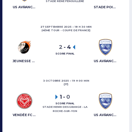
STADE RENÉ FENOUILLÈRE
US AVRANCHES MONT-SAINT-MICHEL
STADE POITEVIN
27 SEPTEMBRE 2025
18 H 30 MIN
(4ÈME TOUR - COUPE DE FRANCE)
2
-
4
SCORE FINAL
JEUNESSE FERTOISE BAGNOLES
US AVRANCHES MONT-SAINT-MICHEL
3 OCTOBRE 2025
19 H 00 MIN
(J7)
1
-
0
SCORE FINAL
STADE HENRI DESGRANGE - LA
ROCHE-SUR-YON
VENDÉE FC LA ROCHE-SUR-YON
US AVRANCHES MONT-SAINT-MICHEL