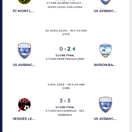
STADE EUGÈNE CHOLET -
MONTLOUIS-SUR-LOIRE
FC MONTLOUIS
US AVRANCHES MONT-SAINT-MICHEL
25 AVRIL 2026
18 H 00 MIN
(J27)
0
-
2
SCORE FINAL
STADE RENÉ FENOUILLÈRE
US AVRANCHES MONT-SAINT-MICHEL
AVIRON BAYONNAIS FC
2 MAI 2026
18 H 00 MIN
(J28)
3
-
3
SCORE FINAL
STADE MASSABIELLE - LES
HERBIERS
VENDÉE LES HERBIERS FOOTBALL
US AVRANCHES MONT-SAINT-MICHEL