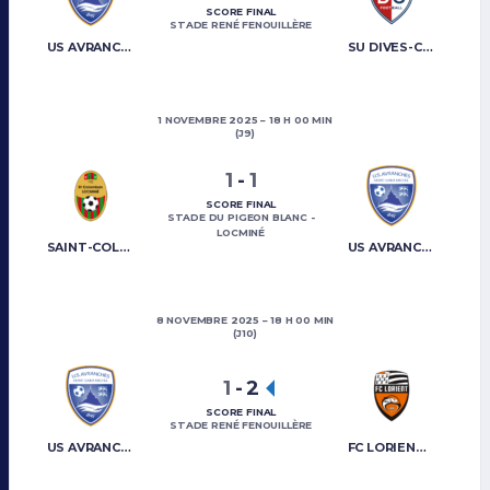
SCORE FINAL
STADE RENÉ FENOUILLÈRE
US AVRANCHES MONT-SAINT-MICHEL
SU DIVES-CABOURG
1 NOVEMBRE 2025
18 H 00 MIN
(J9)
1
-
1
SCORE FINAL
STADE DU PIGEON BLANC -
LOCMINÉ
SAINT-COLOMBAN LOCMINÉ
US AVRANCHES MONT-SAINT-MICHEL
8 NOVEMBRE 2025
18 H 00 MIN
(J10)
1
-
2
SCORE FINAL
STADE RENÉ FENOUILLÈRE
US AVRANCHES MONT-SAINT-MICHEL
FC LORIENT B