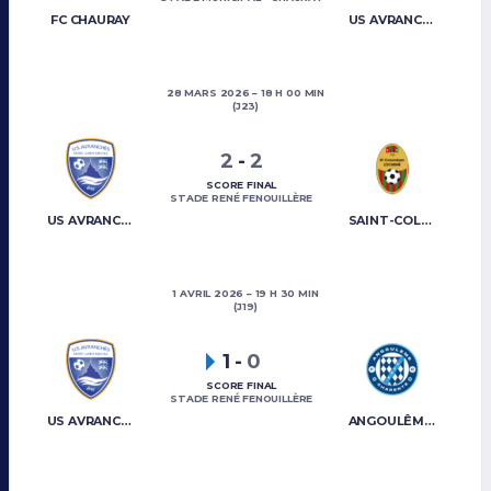
FC CHAURAY
US AVRANCHES MONT-SAINT-MICHEL
28 MARS 2026
18 H 00 MIN
(J23)
2
-
2
SCORE FINAL
STADE RENÉ FENOUILLÈRE
US AVRANCHES MONT-SAINT-MICHEL
SAINT-COLOMBAN LOCMINÉ
1 AVRIL 2026
19 H 30 MIN
(J19)
1
-
0
SCORE FINAL
STADE RENÉ FENOUILLÈRE
US AVRANCHES MONT-SAINT-MICHEL
ANGOULÊME CHARENTE FC