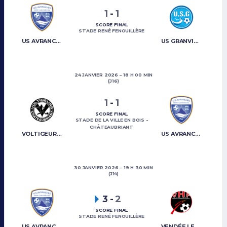
1
-
1
SCORE FINAL
STADE RENÉ FENOUILLÈRE
US AVRANCHES MONT-SAINT-MICHEL
US GRANVILLE
24 JANVIER 2026
18 H 00 MIN
(J16)
1
-
1
SCORE FINAL
STADE DE LA VILLE EN BOIS -
CHÂTEAUBRIANT
VOLTIGEURS CHATEAUBRIANT
US AVRANCHES MONT-SAINT-MICHEL
30 JANVIER 2026
19 H 30 MIN
(J14)
3
-
2
SCORE FINAL
STADE RENÉ FENOUILLÈRE
US AVRANCHES MONT-SAINT-MICHEL
VENDÉE LES HERBIERS FOOTBALL