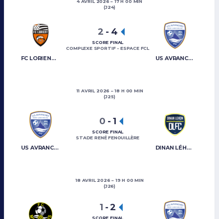
4 AVRIL 2026
17 H 00 MIN
(J24)
2
-
4
SCORE FINAL
COMPLEXE SPORTIF - ESPACE FCL
FC LORIENT B
US AVRANCHES MONT-SAINT-MICHEL
11 AVRIL 2026
18 H 00 MIN
(J25)
0
-
1
SCORE FINAL
STADE RENÉ FENOUILLÈRE
US AVRANCHES MONT-SAINT-MICHEL
DINAN LÉHON FC
18 AVRIL 2026
19 H 00 MIN
(J26)
1
-
2
SCORE FINAL