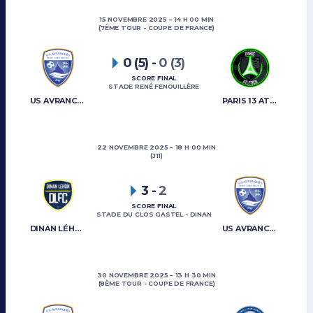
15 NOVEMBRE 2025
14 H 00 MIN
(7ÈME TOUR - COUPE DE FRANCE)
0 (5)
-
0 (3)
SCORE FINAL
STADE RENÉ FENOUILLÈRE
US AVRANCHES MONT-SAINT-MICHEL
PARIS 13 ATLETICO
22 NOVEMBRE 2025
18 H 00 MIN
(J11)
3
-
2
SCORE FINAL
STADE DU CLOS GASTEL - DINAN
DINAN LÉHON FC
US AVRANCHES MONT-SAINT-MICHEL
30 NOVEMBRE 2025
13 H 30 MIN
(8ÈME TOUR - COUPE DE FRANCE)