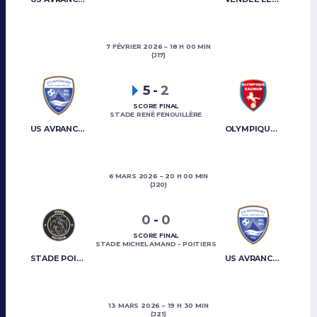
7 FÉVRIER 2026
18 H 00 MIN
(J17)
5
-
2
SCORE FINAL
STADE RENÉ FENOUILLÈRE
US AVRANCHES MONT-SAINT-MICHEL
OLYMPIQUE SAUMUR
6 MARS 2026
20 H 00 MIN
(J20)
0
-
0
SCORE FINAL
STADE MICHEL AMAND - POITIERS
STADE POITEVIN
US AVRANCHES MONT-SAINT-MICHEL
13 MARS 2026
19 H 30 MIN
(J21)