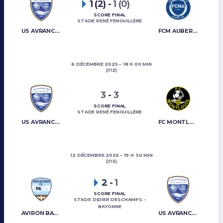
1 (2)
-
1 (0)
SCORE FINAL
STADE RENÉ FENOUILLÈRE
US AVRANCHES MONT-SAINT-MICHEL
FCM AUBERVILLIERS
6 DÉCEMBRE 2025
18 H 00 MIN
(J12)
3
-
3
SCORE FINAL
STADE RENÉ FENOUILLÈRE
US AVRANCHES MONT-SAINT-MICHEL
FC MONTLOUIS
12 DÉCEMBRE 2025
19 H 30 MIN
(J13)
2
-
1
SCORE FINAL
STADE DIDIER DESCHAMPS -
BAYONNE
AVIRON BAYONNAIS FC
US AVRANCHES MONT-SAINT-MICHEL