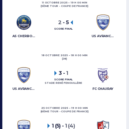
11 OCTOBRE 2025
19 H 00 MIN
(5ÈME TOUR - COUPE DE FRANCE)
2
-
5
SCORE FINAL
AS CHERBOURG
US AVRANCHES MONT-SAINT-MICHEL
18 OCTOBRE 2025
18 H 00 MIN
(J8)
3
-
1
SCORE FINAL
STADE RENÉ FENOUILLÈRE
US AVRANCHES MONT-SAINT-MICHEL
FC CHAURAY
25 OCTOBRE 2025
19 H 00 MIN
(6ÈME TOUR - COUPE DE FRANCE)
1 (5)
-
1 (4)