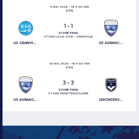
9 MAI 2026
18 H 00 MIN
(J29)
1
-
1
SCORE FINAL
STADE LOUIS DIOR - GRANVILLE
US GRANVILLE
US AVRANCHES MONT-SAINT-MICHEL
16 MAI 2026
18 H 00 MIN
(J30)
3
-
3
SCORE FINAL
STADE RENÉ FENOUILLÈRE
US AVRANCHES MONT-SAINT-MICHEL
GIRONDINS DE BORDEAUX