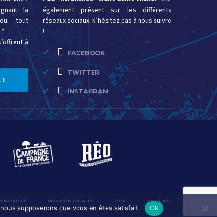
gnant la
également présent sur les différents
ou tout
réseaux sociaux. N’hésitez pas à nous suivre
 ?
!
’offrent à
FACEBOOK
TWITTER
 !
INSTAGRAM
DENTIALITÉ
MENTION LÉGALES
CGV
CONTACT
e, nous supposerons que vous en êtes satisfait.
Ok