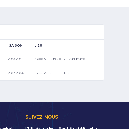
SAISON
LIEU
2023-2024
Stade Saint-Exupéry - Marignane
2023-2024
Stade René Fenouillère
SUIVEZ-NOUS
 souhaitez
L’
US Avranches Mont-Saint-Michel
est