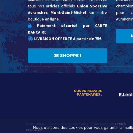
tous nos articles officiels
Union Sportive
championn
Avranches Mont-Saint-Michel
sur notre
pour c
boutique en ligne.
Avranchin
Paiement sécurisé par CARTE
BANCAIRE
LIVRAISON OFFERTE à partir de 75€
.
JE SHOPPE !
NOS PRINCIPAUX
PARTENAIRES :
© COPYRIGHT - US AVRANCHES MSM 2019 | RÉALISATION
STUDIO
Nous utilisons des cookies pour vous garantir la meil
RESILIANCE