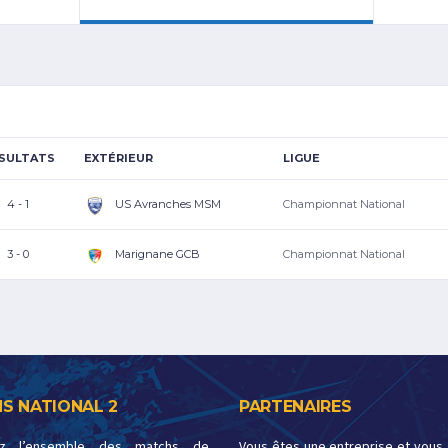
SULTATS
EXTÉRIEUR
LIGUE
4 - 1
US Avranches MSM
Championnat National
3 - 0
Marignane GCB
Championnat National
S NATIONAL 2
PARTENAIRES
ez l’ensemble des matchs de
Vous êtes une entreprise et vous