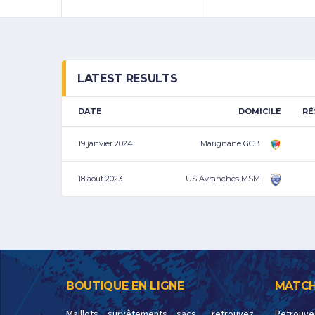
LATEST RESULTS
DATE
DOMICILE
RÉ
19 janvier 2024
Marignane GCB
18 août 2023
US Avranches MSM
BOUTIQUE EN LIGNE
MATCH
Maillots, survêtements, sacs… retrouvez
Retrouv