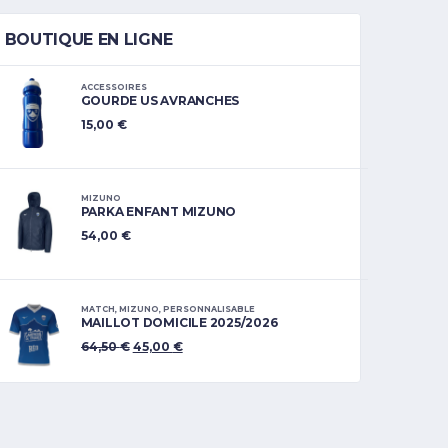
BOUTIQUE EN LIGNE
ACCESSOIRES
GOURDE US AVRANCHES
15,00
€
MIZUNO
PARKA ENFANT MIZUNO
54,00
€
MATCH
,
MIZUNO
,
PERSONNALISABLE
MAILLOT DOMICILE 2025/2026
64,50
€
45,00
€