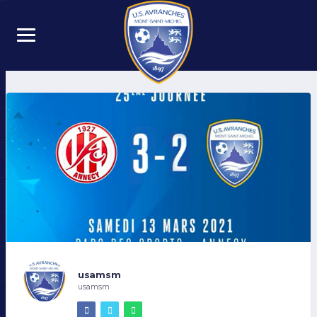
usamsm
usamsm