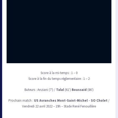
Score à la mi-temps : 1 – 0
Score à la fin du temps réglementaire : 1 – 2
Buteurs : Anziani (7′) /
Talal
(61′)
Boussaid
(86′)
Prochain match :
US Avranches Mont-Saint-Michel
–
SO Cholet
/
Vendredi 22 avril 2022 – 19h – Stade René Fenouillère