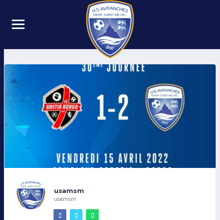
usamsm
usamsm