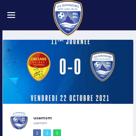
usamsm
usamsm