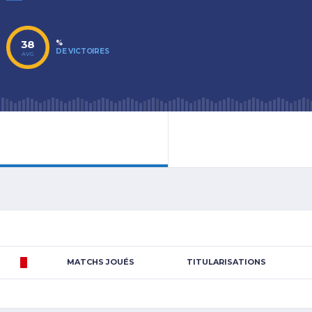
38
%
DE VICTOIRES
AVG
MATCHS JOUÉS
TITULARISATIONS