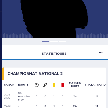
-
STATISTIQUES
CHAMPIONNAT NATIONAL 2
MATCHS
SAISON
ÉQUIPE
TITULARISATION
JOUÉS
US
2024-
Avranches
1
0
1
1
24
14
2025
MSM
Total
-
1
0
1
1
24
14