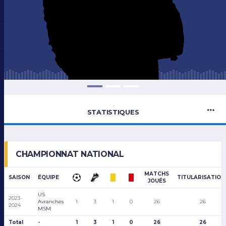
-
STATISTIQUES
CHAMPIONNAT NATIONAL
MATCHS
SAISON
ÉQUIPE
TITULARISATION
JOUÉS
US
2023-
Avranches
1
3
1
0
26
26
2024
MSM
Total
-
1
3
1
0
26
26