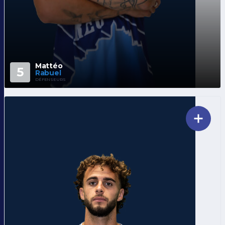
Mattéo
5
Rabuel
DÉFENSEURS