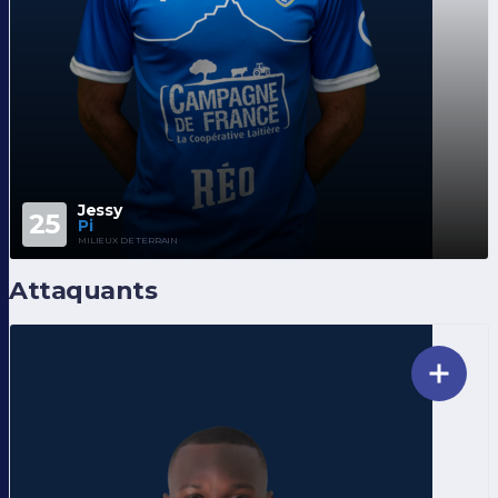
Jessy
25
Pi
MILIEUX DE TERRAIN
Attaquants