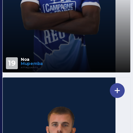
Noa
19
Mupemba
ATTAQUANTS