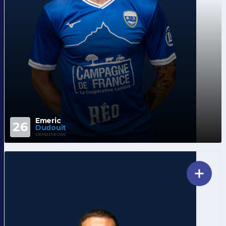
Emeric
26
Dudouit
DÉFENSEURS