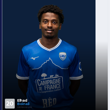
Elhad
20
Boinali
DÉFENSEURS