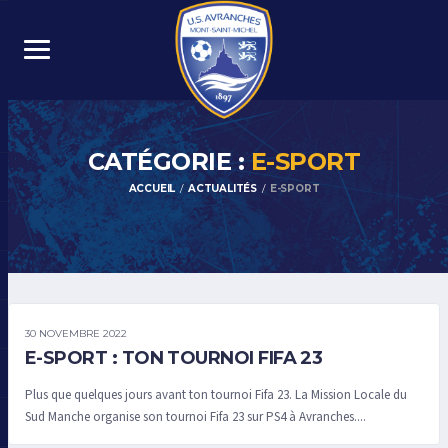
CATÉGORIE :
E-SPORT
ACCUEIL
ACTUALITÉS
E-SPORT
30 NOVEMBRE 2022
E-SPORT : TON TOURNOI FIFA 23
Plus que quelques jours avant ton tournoi Fifa 23. La Mission Locale du
Sud Manche organise son tournoi Fifa 23 sur PS4 à Avranches....