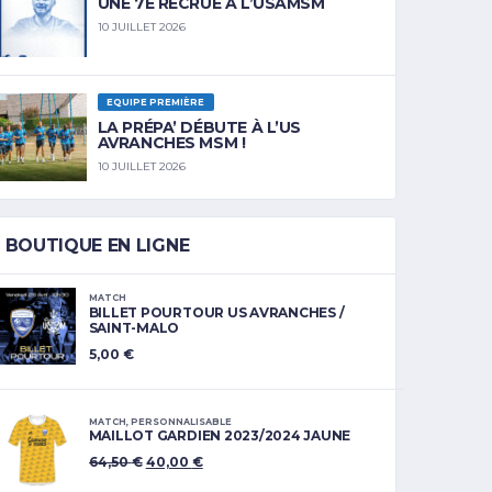
UNE 7E RECRUE À L’USAMSM
10 JUILLET 2026
EQUIPE PREMIÈRE
LA PRÉPA’ DÉBUTE À L’US
AVRANCHES MSM !
10 JUILLET 2026
BOUTIQUE EN LIGNE
MATCH
BILLET POURTOUR US AVRANCHES /
SAINT-MALO
5,00
€
MATCH
,
PERSONNALISABLE
MAILLOT GARDIEN 2023/2024 JAUNE
64,50
€
40,00
€